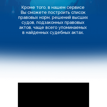
Кроме того, в нашем сервисе
Вы сможете построить список
правовых норм, решений высших
судов, подзаконных правовых
актов, чаще всего упоминаемых
в найденных судебных актах.